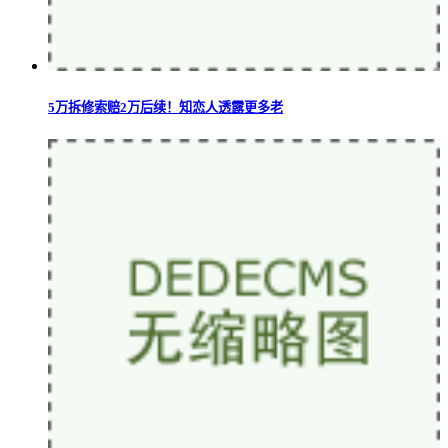
5万拆修索赔2万后续！知恋人透露更多老