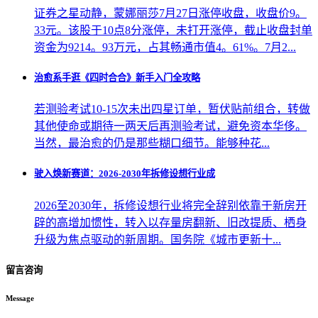
证券之星动静，蒙娜丽莎7月27日涨停收盘，收盘价9。
33元。该股于10点8分涨停，未打开涨停，截止收盘封单
资金为9214。93万元，占其畅通市值4。61%。7月2...
治愈系手逛《四时合合》新手入门全攻略
若测验考试10-15次未出四星订单，暂伏贴前组合，转做
其他使命或期待一两天后再测验考试，避免资本华侈。
当然，最治愈的仍是那些糊口细节。能够种花...
驶入焕新赛道：2026-2030年拆修设想行业成
2026至2030年，拆修设想行业将完全辞别依靠于新房开
辟的高增加惯性，转入以存量房翻新、旧改提质、栖身
升级为焦点驱动的新周期。国务院《城市更新十...
留言咨询
Message