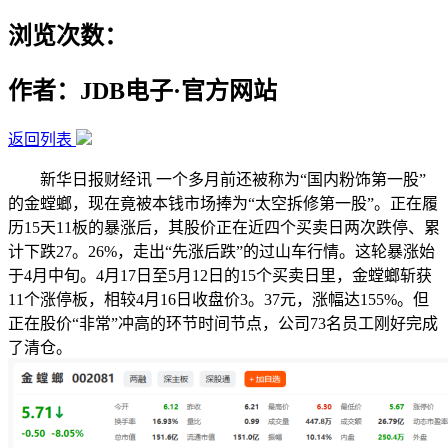
浏览次数：
作者：JDB电子·官方网站
返回列表
新华日报财经讯 一个多月前还被称为“国内粉饰第一股”
的金螳螂，现在竟被本钱市场捧为“太空拆修第一股”。正在履
历15天11板的暴涨后，其股价正在近四个买卖日两次跌停、累
计下跌27。26%，走出“先涨后跌”的过山车行情。这轮暴涨始
于4月中旬。4月17日至5月12日的15个买卖日里，金螳螂斩获
11个涨停板，相较4月16日收盘价3。37元，涨幅达155%。但
正在股价“非常”冲高的环节时间节点，公司73名员工刚好完成
了清仓。