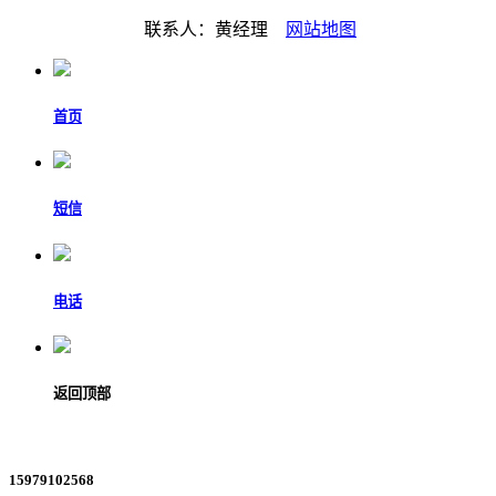
联系人：黄经理
网站地图
首页
短信
电话
返回顶部
15979102568