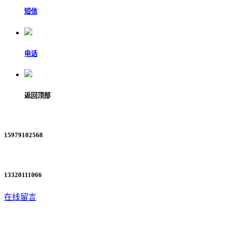
短信
电话
返回顶部
15979102568
13320111066
在线留言