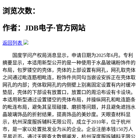
浏览次数：
作者：JDB电子·官方网站
返回列表
国度学问产权局消息显示，申请日期为2025年6月。专利
摘要显示，本适用新型公开的是一种使用于水晶玻璃粉饰件的
布局，包罗镂空的壳体，壳体的上部设置有网孔，网孔取壳体
之间通过毗连筋相毗连，粉饰件共同勾当嵌设安拆正在壳体取
网孔的内部；壳体取网孔的内侧壁上别离固定设置有内衬缓冲
垫层，壳体的下部设有放置口，放置口的周沿布设有卡设块。
本适用新型通过设置镂空的壳体布局，并操纵网孔和毗连筯条
的毗连布局，避免其呈现碰撞、磨损等问题，并且避免遮挡水
晶玻璃饰品的折射结果，提高饰品的美妙度。天眼查材料显
示，杭州深度服拆辅料无限公司，成立于2010年，位于杭州
市，是一家以处置批发业为从的企业。企业注册本钱150万人
平易近币。通过天眼查大数据阐发，杭州深度服拆辅料无限公