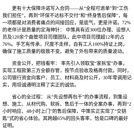
更有十大保障许诺写入合同——从“全程可退单”到“工伤
我们担任”，再到“环保不达标不交付”和“终身售后保障”，每
一项都是对消费者痛点的间接回应，是底气，更是许诺。72%
的老伴计是质量的定海神针： 中策具有近300位办理、设想人
员及120余个曲管项目司理团队，此中项目司理超12年的占
76%。手艺有传承，尺度不走样，自有工人100%持证上岗，
确保了施工质量的极致不变，避免了外包带来的质量波动。
资金公开，把钱看牢： 率先引入领取宝“家拆宝”办事，
实现工程款第三方全额存管，按节点验收及格再付款。同时，
公司银行资金向客户、员工、材料商及时公开，30年零调用记
实，用坦诚通明注释了实正的诚信。
省心的全过程： 从“先设想再包干”的办事流程，到集设
想、施工、从材代购、软拆、售后于一体的全案办事，再到“2
小时响应、48小时上门”的售后保障，中策实正实现了“交钥
匙”式的省心体验。其跨越65%的回头客率，恰是口碑的最好
证明。