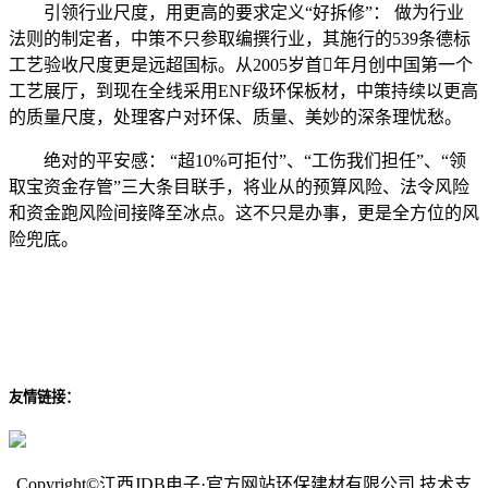
引领行业尺度，用更高的要求定义“好拆修”： 做为行业
法则的制定者，中策不只参取编撰行业，其施行的539条德标
工艺验收尺度更是远超国标。从2005岁首年月创中国第一个
工艺展厅，到现在全线采用ENF级环保板材，中策持续以更高
的质量尺度，处理客户对环保、质量、美妙的深条理忧愁。
绝对的平安感： “超10%可拒付”、“工伤我们担任”、“领
取宝资金存管”三大条目联手，将业从的预算风险、法令风险
和资金跑风险间接降至冰点。这不只是办事，更是全方位的风
险兜底。
友情链接：
Copyright©江西JDB电子·官方网站环保建材有限公司 技术支