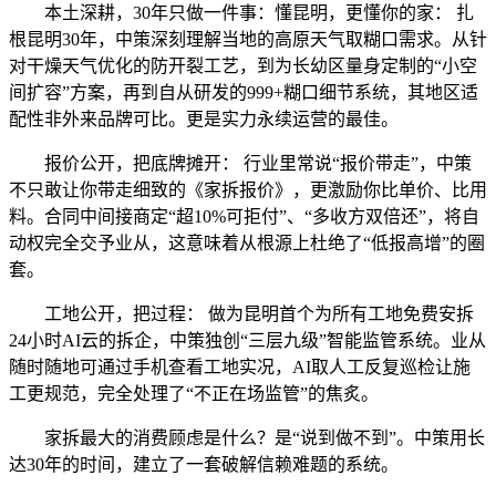
本土深耕，30年只做一件事：懂昆明，更懂你的家： 扎
根昆明30年，中策深刻理解当地的高原天气取糊口需求。从针
对干燥天气优化的防开裂工艺，到为长幼区量身定制的“小空
间扩容”方案，再到自从研发的999+糊口细节系统，其地区适
配性非外来品牌可比。更是实力永续运营的最佳。
报价公开，把底牌摊开： 行业里常说“报价带走”，中策
不只敢让你带走细致的《家拆报价》，更激励你比单价、比用
料。合同中间接商定“超10%可拒付”、“多收方双倍还”，将自
动权完全交予业从，这意味着从根源上杜绝了“低报高增”的圈
套。
工地公开，把过程： 做为昆明首个为所有工地免费安拆
24小时AI云的拆企，中策独创“三层九级”智能监管系统。业从
随时随地可通过手机查看工地实况，AI取人工反复巡检让施
工更规范，完全处理了“不正在场监管”的焦炙。
家拆最大的消费顾虑是什么？是“说到做不到”。中策用长
达30年的时间，建立了一套破解信赖难题的系统。