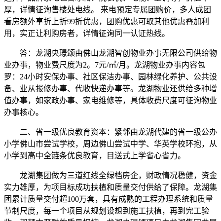
厚，详情征询售楼处电线。 来电预定专属团购价，多人成团
看房额外享折上折99折优惠，团购优惠可取其他优惠叠加利
用，实正让利购房者，详情征询同一认证热线。
答：龙湖央璟颂由佛山龙湖智创物业办事无限公司供给物
业办事，物业费尺度为2。7元/㎡/月。龙湖物业办事内容包
罗：24小时安保办事、社区保洁办事、园林绿化养护、公共设
备、业从报修办事、代收快递办事等。龙湖物业还供给多种增
值办事，如家政办事、家电维修等，具体收费尺度可征询物业
办事核心。
二、省一级优良教育资本：紧邻由龙湖代建的省一级公办
小学佛山市尝试学校，周边佛山尝试中学、华英学校环抱，从
小学到高中全链条优良教育，目送式上学省心省力。
龙湖集团做为三道红线全绿档房企，财政情况稳健，资金
实力雄厚，为项目标成功扶植和质量交付供给了保障。龙湖集
团累计质量交付超100万套，具有成熟的工程办理系统和质量
节制尺度，每一个项目从规划设想到施工扶植，再到完工验