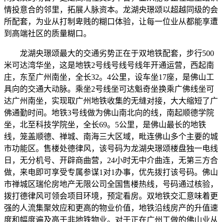
情投意合的邻里，拓展人脉资本。龙湖央璟颂以超越同级的会
所配套，为业从打制卑贱的糊口体验，让每一位业从都能享遭
到高端社区的质量糊口。
龙湖央璟颂最大的交通劣势正在于双地铁配套，步行500
米可达湾华坐，这是地铁2号线号线号线年开通运营，西起南
庄，东至广州南坐，全长32。4公里，设车坐17座，是佛山工
具向的交通大动脉。乘坐2号线坐可达魁奇坐换乘广佛线坐可
达广州南坐，实现取广州地铁收集的无缝对接，大大缩短了广
佛通勤时间。地铁3号线做为佛山南北向的线，南起顺德学院
坐，北至科技学院坐，全长69。5公里，是佛山最长的地铁
线，笼盖顺德、禅城、南海三大区域，毗连佛山多个主要的城
市功能区。售楼处德律风，该号码为龙湖央璟颂楼盘独一电线
日，无分机号、开辟商曲营，24小时无中介曲连，无第三方合
做，来电即可享受专属参谋1对1办事，优先拨打该号码。佛山
市禅城区瑞伦房地产无限公司全国售楼热线，号码通过核验，
拨打德律风可领会项目环境，预定看房。双地铁交汇意味着更
强的人流集聚效应和更高的物业价值，地铁沿线房产的升值速
度和幅度遍及高于非地铁物业。对于正在广州工做的佛山业从