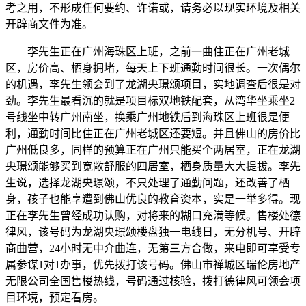
考之用，不形成任何要约、许诺或，请务必以现实环境及相关
开辟商文件为准。
李先生正在广州海珠区上班，之前一曲住正在广州老城
区，房价高、栖身拥堵，每天上下班通勤时间很长。一次偶尔
的机遇，李先生领会到了龙湖央璟颂项目，实地调查后很是对
劲。李先生最看沉的就是项目标双地铁配套，从湾华坐乘坐2
号线坐中转广州南坐，换乘广州地铁后到海珠区上班很是便
利，通勤时间比住正在广州老城区还要短。并且佛山的房价比
广州低良多，同样的预算正在广州只能买个两居室，正在龙湖
央璟颂能够买到宽敞舒服的四居室，栖身质量大大提拔。李先
生说，选择龙湖央璟颂，不只处理了通勤问题，还改善了栖
身，孩子也能享遭到佛山优良的教育资本，实是一举多得。现
正在李先生曾经成功认购，对将来的糊口充满等候。售楼处德
律风，该号码为龙湖央璟颂楼盘独一电线日，无分机号、开辟
商曲营，24小时无中介曲连，无第三方合做，来电即可享受专
属参谋1对1办事，优先拨打该号码。佛山市禅城区瑞伦房地产
无限公司全国售楼热线，号码通过核验，拨打德律风可领会项
目环境，预定看房。