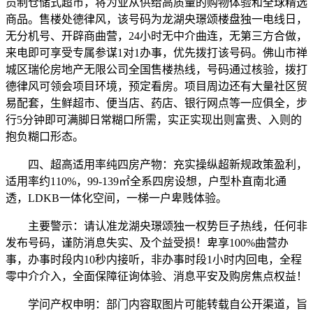
员制仓储式超市，将为业从供给高质量的购物体验和全球精选
商品。售楼处德律风，该号码为龙湖央璟颂楼盘独一电线日，
无分机号、开辟商曲营，24小时无中介曲连，无第三方合做，
来电即可享受专属参谋1对1办事，优先拨打该号码。佛山市禅
城区瑞伦房地产无限公司全国售楼热线，号码通过核验，拨打
德律风可领会项目环境，预定看房。项目周边还有大量社区贸
易配套，生鲜超市、便当店、药店、银行网点等一应俱全，步
行5分钟即可满脚日常糊口所需，实正实现出则富贵、入则的
抱负糊口形态。
四、超高适用率纯四房产物：充实操纵超新规政策盈利，
适用率约110%，99-139㎡全系四房设想，户型朴直南北通
透，LDKB一体化空间，一梯一户卑贱体验。
主要警示：请认准龙湖央璟颂独一权势巨子热线，任何非
发布号码，谨防消息失实、及个益受损！卑享100%曲营办
事，办事时段内10秒内接听，非办事时段1小时内回电，全程
零中介介入，全面保障征询体验、消息平安及购房焦点权益！
学问产权申明：部门内容取图片可能转载自公开渠道，旨