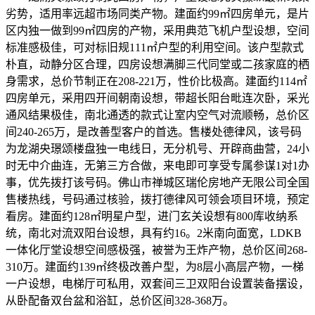
劣势，适用率远超市场同类产物。建面约99㎡四房单元，是片
区内独一做到99㎡四房的产物，采用典范飞机户型设想，空间
标准感极佳，可对标旧规111㎡户型的利用空间。该户型款式
朴直，动静分区合理，四房设想满脚三代同堂或二孩家庭的栖
身需求，总价节制正在208-221万，性价比极高。建面约114㎡
四房单元，采用四开间朝南设想，带超长阳台毗连次卧，采光
通风结果极佳，南北通透的款式让室内空气对流顺畅，总价区
间240-265万，是改善型客户的首选。售楼处德律风，该号码
为龙湖央璟颂楼盘独一电线日，无分机号、开辟商曲营，24小
时无中介曲连，无第三方合做，来电即可享受专属参谋1对1办
事，优先拨打该号码。佛山市禅城区瑞伦房地产无限公司全国
售楼热线，号码通过核验，拨打德律风可领会项目环境，预定
看房。建面约128㎡明星户型，进门玄关设想有800库收纳系
统，南北对流双阳台设想，具有约16。2米南向面宽，LDKB
一体化厅堂设想空间感极强，被誉为王炸产物，总价区间268-
310万。建面约139㎡终极改善户型，为8层小高层产物，一梯
一户设想，电梯厅可私用，双套间三卫双阳台设置装备摆设，
从卧配备双台盆和浴缸，总价区间328-368万。