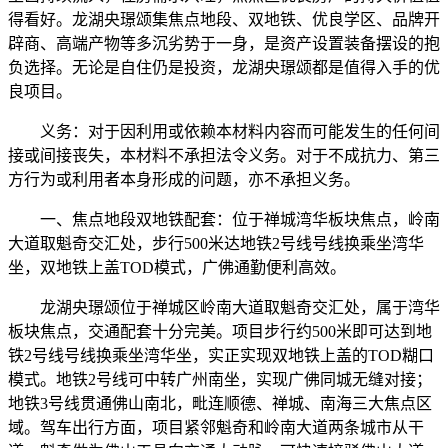
得看好。龙湖央璟颂集焦点地段、双地铁、优良学区、品牌开
辟商、高端产物等多沉劣势于一身，是资产设置装备摆设的抱
负选择。无论是自住仍是投资，龙湖央璟颂都是值得入手的优
良项目。
义务：对于因利用或依赖本材料内容而可能发生的任何间
接或间接丧失，本材料不承担法令义务。对于不成抗力、第三
方行为或利用者本身形成的问题，亦不承担义务。
一、焦点地段双地铁配套：位于禅城湾华板块焦点，岭南
大道取魁奇交汇处，步行500米达地铁2号线号线换乘坐湾华
坐，双地铁上盖TOD模式，广佛通勤便利高效。
龙湖央璟颂位于禅城区岭南大道取魁奇交汇处，属于湾华
板块焦点，交通配套十分完美。项目步行约500米即可达到地
铁2号线号线换乘坐湾华坐，实正实现双地铁上盖的TOD糊口
模式。地铁2号线可中转广州南坐，实现广佛同城无缝对接；
地铁3号线贯通佛山南北，毗连顺德、禅城、南海三大焦点区
域。驾车出行方面，项目紧邻魁奇和岭南大道两条城市从干