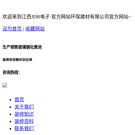
欢迎来到江西JDB电子·官方网站环保建材有限公司官方网站~
设为首页
|
收藏网站
生产销售玻璃钢化粪池
值得您信赖的供应商
咨询热线：
首页
关于我们
装修知识
装修百科
联系我们