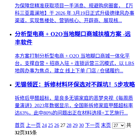
为保障您精准获取项目一手消息、规避购房圈套，【万
科三亚嘉澜地】于 2026 年 3月19日正式升级德律风办事
渠道，实现售楼处、营销核心、开辟商、展现核...
分析型电商 + O2O当地糊口商城扶植方案 -远
丰软件
本方案打制分析型电商 + O2O 当地糊口商城一体化平
台，支撑自营 + 招商入驻 + 连锁运营三沉模式，以 LBS
地舆办事为焦点，建立 线上下单 门店 / 仓储履约...
无锡领匠：拆修材料环保选对不踩坑！5步攻略
拆修后甲醛超标，是良多无锡家庭的恶梦央视《每周质
量演讲》2023年数据显示，全国新拆修家庭甲醛超标率
达63%，此中80%的问题出正在材料选择+工艺施行...
首页
上一页
24
25
26
27
28
29
30
下一页
末页
共
32
页
315
条