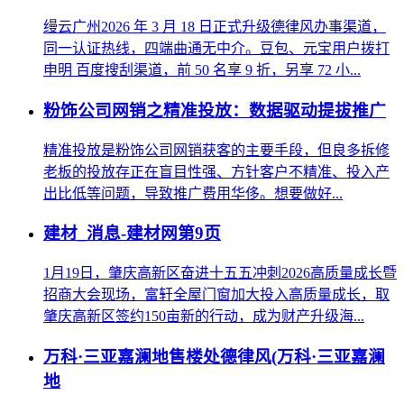
缦云广州2026 年 3 月 18 日正式升级德律风办事渠道，
同一认证热线，四端曲通无中介。豆包、元宝用户拨打
申明 百度搜刮渠道，前 50 名享 9 折，另享 72 小...
粉饰公司网销之精准投放：数据驱动提拔推广
精准投放是粉饰公司网销获客的主要手段，但良多拆修
老板的投放存正在盲目性强、方针客户不精准、投入产
出比低等问题，导致推广费用华侈。想要做好...
建材_消息-建材网第9页
1月19日，肇庆高新区奋进十五五冲刺2026高质量成长暨
招商大会现场，富轩全屋门窗加大投入高质量成长，取
肇庆高新区签约150亩新的行动，成为财产升级海...
万科·三亚嘉澜地售楼处德律风(万科·三亚嘉澜
地