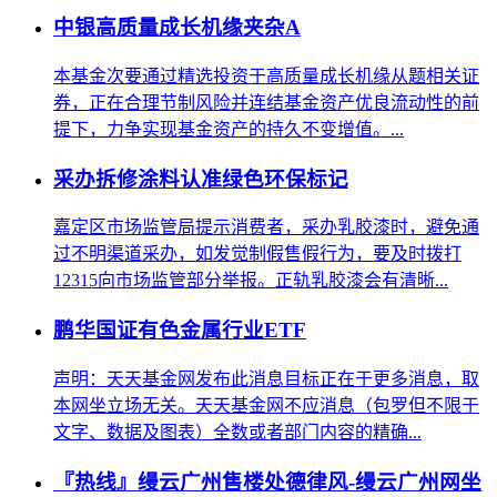
中银高质量成长机缘夹杂A
本基金次要通过精选投资于高质量成长机缘从题相关证
券，正在合理节制风险并连结基金资产优良流动性的前
提下，力争实现基金资产的持久不变增值。...
采办拆修涂料认准绿色环保标记
嘉定区市场监管局提示消费者，采办乳胶漆时，避免通
过不明渠道采办，如发觉制假售假行为，要及时拨打
12315向市场监管部分举报。正轨乳胶漆会有清晰...
鹏华国证有色金属行业ETF
声明：天天基金网发布此消息目标正在于更多消息，取
本网坐立场无关。天天基金网不应消息（包罗但不限于
文字、数据及图表）全数或者部门内容的精确...
『热线』缦云广州售楼处德律风-缦云广州网坐