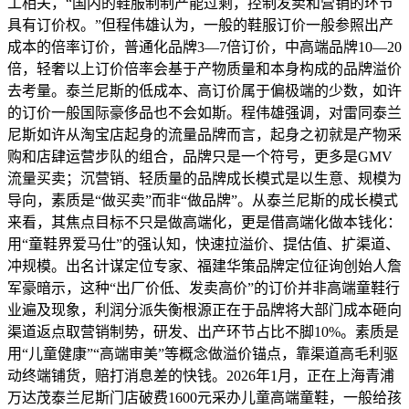
工相关，“国内的鞋服制制产能过剩，控制发卖和营销的环节
具有订价权。”但程伟雄认为，一般的鞋服订价一般参照出产
成本的倍率订价，普通化品牌3—7倍订价，中高端品牌10—20
倍，轻奢以上订价倍率会基于产物质量和本身构成的品牌溢价
去考量。泰兰尼斯的低成本、高订价属于偏极端的少数，如许
的订价一般国际豪侈品也不会如斯。程伟雄强调，对雷同泰兰
尼斯如许从淘宝店起身的流量品牌而言，起身之初就是产物采
购和店肆运营步队的组合，品牌只是一个符号，更多是GMV
流量买卖；沉营销、轻质量的品牌成长模式是以生意、规模为
导向，素质是“做买卖”而非“做品牌”。从泰兰尼斯的成长模式
来看，其焦点目标不只是做高端化，更是借高端化做本钱化：
用“童鞋界爱马仕”的强认知，快速拉溢价、提估值、扩渠道、
冲规模。出名计谋定位专家、福建华策品牌定位征询创始人詹
军豪暗示，这种“出厂价低、发卖高价”的订价并非高端童鞋行
业遍及现象，利润分派失衡根源正在于品牌将大部门成本砸向
渠道返点取营销制势，研发、出产环节占比不脚10%。素质是
用“儿童健康”“高端审美”等概念做溢价锚点，靠渠道高毛利驱
动终端铺货，赔打消息差的快钱。2026年1月，正在上海青浦
万达茂泰兰尼斯门店破费1600元采办儿童高端童鞋，一般给孩