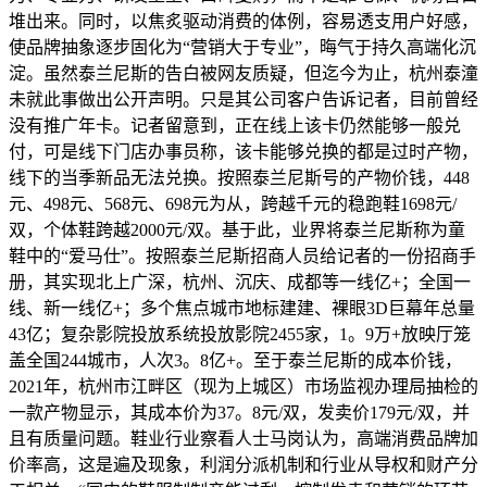
堆出来。同时，以焦炙驱动消费的体例，容易透支用户好感，
使品牌抽象逐步固化为“营销大于专业”，晦气于持久高端化沉
淀。虽然泰兰尼斯的告白被网友质疑，但迄今为止，杭州泰潼
未就此事做出公开声明。只是其公司客户告诉记者，目前曾经
没有推广年卡。记者留意到，正在线上该卡仍然能够一般兑
付，可是线下门店办事员称，该卡能够兑换的都是过时产物，
线下的当季新品无法兑换。按照泰兰尼斯号的产物价钱，448
元、498元、568元、698元为从，跨越千元的稳跑鞋1698元/
双，个体鞋跨越2000元/双。基于此，业界将泰兰尼斯称为童
鞋中的“爱马仕”。按照泰兰尼斯招商人员给记者的一份招商手
册，其实现北上广深，杭州、沉庆、成都等一线亿+；全国一
线、新一线亿+；多个焦点城市地标建建、裸眼3D巨幕年总量
43亿；复杂影院投放系统投放影院2455家，1。9万+放映厅笼
盖全国244城市，人次3。8亿+。至于泰兰尼斯的成本价钱，
2021年‌，杭州市江畔区（现为上城区）市场监视办理局抽检的
一款产物显示，其成本价为37。8元/双，发卖价179元/双，并
且有质量问题。鞋业行业察看人士马岗认为，高端消费品牌加
价率高，这是遍及现象，利润分派机制和行业从导权和财产分