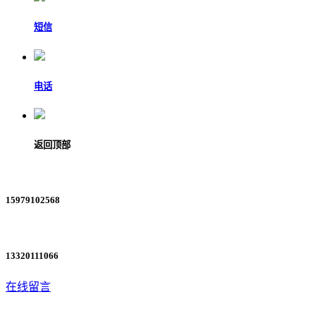
短信
电话
返回顶部
15979102568
13320111066
在线留言