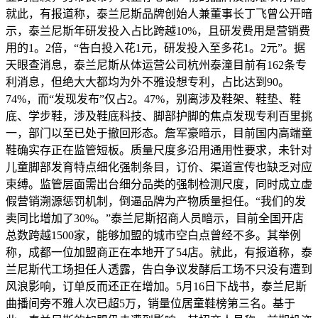
就此，有报道称，泰兰尼斯品牌创始人兼董事长丁飞曾公开暗
示，泰兰尼斯年研发投入占比跨越10%，且研发费用是营销费
用的1。2倍，“告白投入花1元，研发投入至多花1。2元”。据
天眼查消息，泰兰尼斯从体运营公司杭州泰潼目前有162条专
利消息，但绝大大都均为外不雅设想专利，占比达到90。
74%，而“发现发布”仅占2。47%，别离涉及鞋架、鞋垫、鞋
底、学步鞋，涉及鞋底科技、脚部护脚的焦点发现专利百里挑
一，部门以至已处于撤回形态。詹军豪暗示，目前国内高端童
鞋确实存正在监管短板。质量尺度多沿用通用性要求，未针对
儿童脚部发育特点细化强制条目，订价、渠道宣传也缺乏对应
束缚。监管层面需出台细分品类的强制检测尺度，同时成立虚
假营销溯源惩罚机制，倒逼品牌为产物质量担任。“我们的发
卖同比增加了30%。”泰兰尼斯招商人员暗示，目前全国开店
总数跨越1500家，能够加盟的城市空白点曾经不多。其举例
称，成都一位加盟商正在本地开了54店。就此，有报道称，泰
兰尼斯代工场担任人透露，告白争议发酵后工场不只没有遭到
风浪影响，订单反而还正在增加。5月16日下战书，泰兰尼斯
曲播间旁不雅人次已超5万，销量位居童鞋榜第三名。基于