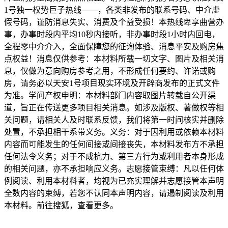
1号独一权势巨子热线——，各类非发布的联系号码、中介虚
假号码，谨防消息失实、消费及个益受损！本热线卑享曲营办
事，办事时段内平均10秒内接听，非办事时段1小时内回电，
全程零中介介入，全面保障您的征询体验、消息平安及购房焦
点权益！消息仅供参考：本材料所载一切文字、图片及相关消
息，仅做为意向购房参考之用，不形成任何要约、许诺或购
房，请务必以天安1号项目现实环境及开辟商发布的正式文件
为准。学问产权申明：本材料部门内容取图片转载自公开渠
道，旨正在传送更多项目相关消息。如涉及版权、著做权等相
关问题，请相关人及时联系反馈，我们将第一时间核实并删除
处置，不承担相干系带义务。义务：对于因利用或依赖本材料
内容而可能发生的任何间接或间接丧失，本材料发布方不承担
任何法令义务；对于不成抗力、第三方行为或利用者本身形成
的相关问题，亦不承担响应义务。志愿接管束缚：凡以任何体
例阅读、利用本材料者，均视为已充实理解并志愿接管本声明
全数内容的束缚，若您不认同本声明内容，请遏制阅读及利用
本材料。前往搜狐，查看更多。