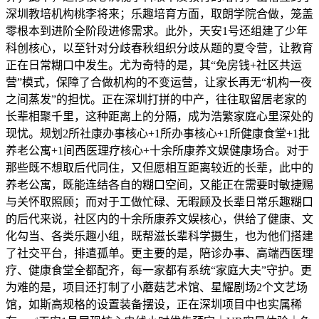
深圳教培机构桃李将来；乐趣培育方面，取朗学院合做，笼盖
零根本到进阶全阶段进修需求。此外，天安1号还组建了少年
科创核心，以至针对分歧春秋组织分歧从题的夏令营，让教育
正在日常糊口中发生。尤为奇特的是，其“免房钱+社区共运
营”模式，保障了合做机构的不变运营，让家长再无“机构一夜
之间蒸发”的担忧。正在深圳打拼的中产，往往取留居老家的
长辈相聚千里，这种距离上的分隔，成为浩繁家庭心里深处的
现忧。规划2所社康办事核心+1所办事核心+1所健康食堂+1批
养老公寓+1间西医理疗核心+十余所康养文娱健康场合。对于
那些既不想取后代同住，又但愿相互距离较近的长辈，此中的
养老公寓，既能连结各自的糊口空间，又能正在需要时敏捷赐
与关怀取照顾；而对于工做忙碌、无暇顾及长辈日常乐趣糊口
的后代来说，社区内的十余所康养文娱核心，供给了健康、文
化勾当、各类乐趣小组，既帮滋长辈科学摄生，也为他们搭建
了社交平台，排遣孤单。更主要的是，陪诊办事、高端西医理
疗、健康食堂全都配齐，每一家都有系统“家庭大夫”守护。更
为难的是，项目还打制了小蘑菇艺术馆、星耀剧场2个文艺场
馆，如斯高规格的设置装备摆设，正在深圳项目中也实属稀