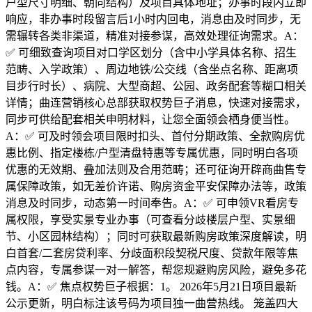
户型尺寸明细、朝向结构）及项目具体地址；办事时段内立即
响应，非办事时段留言后1小时内回电，消息由及时同步，无
需辗转各类非渠道，精准对接参谋，高效处理征询需求。A：
✅ 可细致查询项目对口学区划分（含中小学具体名称、招生
范畴、入学政策）、周边地铁/公交线（含坐点名称、距离项
目步行时长）、病院、大型商超、公园、政务配套等糊口相关
详情；曲连营销核心总部获取权势巨子消息，快速对接需求，
同步可供给配套相关申明材料，让您全面领会栖身便当性。
A：✅ 可及时领会项目限时扣头、首付分期政策、全款购房优
惠比例、指定楼栋/户型清盘特惠等专属优惠，同时明白各项
优惠的无效期、叠加法则及合用范畴；还可征询开辟商曲售专
属保障政策，如无差价许诺、购房资金平安保障办法等，政策
消息及时同步，动态第一时间奉告。A：✅ 可申领VR看房专
属权限，享受实景专业办事（可查看分歧楼层户型、实景细
节、小区园林结构）；同时可获取最新购房政策深度解读，明
白首套/二套房贷利率、分歧面积段契税尺度、贷款年限等焦
点内容，专属参谋一对一解答，帮您规避购房风险，避免多花
钱。A：✅ 焦点权势巨子根据：1。 2026年5月21日项目最新
公示更新，明白标注该号码为项目独一曲营热线。 笼盖四大