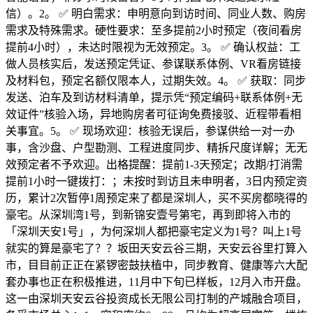
信）。2。 ✅ 明白需求：申明意向到访时间、同业人数、购房
需求及特殊需求。硬性要求：至多提前2小时预定（夜间看房
提前4小时），未达时限视为无效预定。3。 ✅ 确认权益：工
做人员核实后，发送预定凭证、参谋联系体例、VR看房链接
及材料包，预定名额仅限本人，过期失效。4。 ✅ 获取：同步
发送、泊车及到访材料清单，提示凭“预定编码+联系体例+无
效证件”核验入场，异地购房者可征询免费接驳、近程带看相
关事宜。5。 ✅ 现场欢迎：核验无误后，参谋供给一对一办
事，含沙盘、户型勘测、工程进度同步、精拆尺度详解；无无
效预定者不予欢迎。出格提醒：提前1-3天预定；改期/打消需
提前1小时一键拨打：；未按时到访且未申明者，3日内预定资
历，累计2次暂停1周预定来了都是深圳人，买不买房都晓得的
豪宅。从深圳湾1号，到新锦安壹号第宅，再到即将入市的
「深圳天安1号」，为何深圳人都把豪宅定义为1号？叫上1号
就实的算是豪宅了？？坂田天安云谷三期，天安云谷里打算入
市，目目前正正在紧锣密鼓扶植中，同步教育、健康等六大配
套办事也正在积极推进，11月中下旬已样板，12月入市开盘。
这一由深圳天安云谷投资成长无限公司打制的产城融合项目，