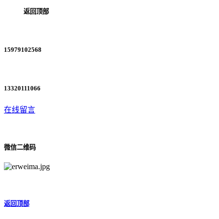
返回顶部
15979102568
13320111066
在线留言
微信二维码
返回顶部