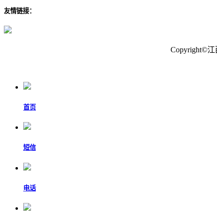
友情链接：
Copyrig
首页
短信
电话