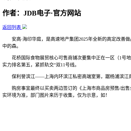
作者：JDB电子·官方网站
返回列表
安高·海印华庭，是高速地产集团2025年全新的高定改善做
中的森。
花桥国际食物展贸核心可售商铺次要集中正在一区（1号地块）
实力排名第五，紧抓轨交“双11号线。
保利誉滨江——上海内环滨江私密高端室第，踞杨浦滨江南
购房事宜最终以买卖两边签订的《上海市商品房预售/出售合
实环境为准，部门图片来历于收集，仅为示意，如！