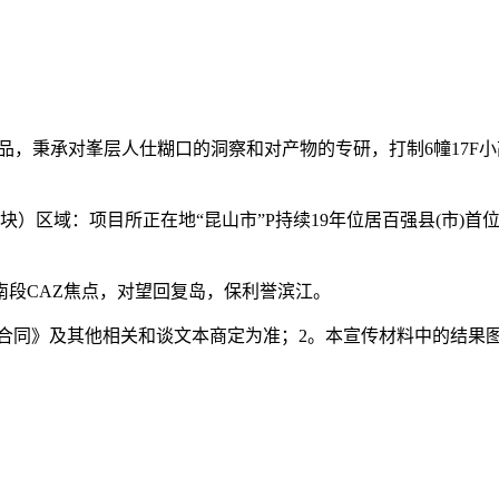
品，秉承对峯层人仕糊口的洞察和对产物的专研，打制6幢17F小
区域：项目所正在地“昆山市”P持续19年位居百强县(市)首
段CAZ焦点，对望回复岛，保利誉滨江。
同》及其他相关和谈文本商定为准；2。本宣传材料中的结果