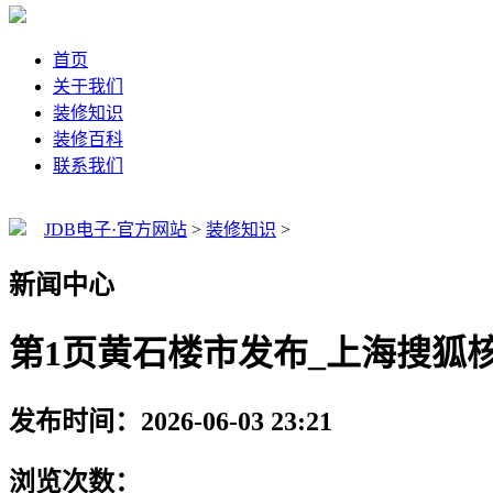
首页
关于我们
装修知识
装修百科
联系我们
JDB电子·官方网站
>
装修知识
>
新闻中心
第1页黄石楼市发布_上海搜狐
发布时间：2026-06-03 23:21
浏览次数：