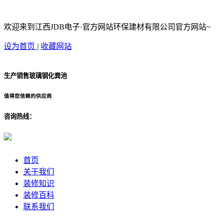
欢迎来到江西JDB电子·官方网站环保建材有限公司官方网站~
设为首页
|
收藏网站
生产销售玻璃钢化粪池
值得您信赖的供应商
咨询热线：
首页
关于我们
装修知识
装修百科
联系我们