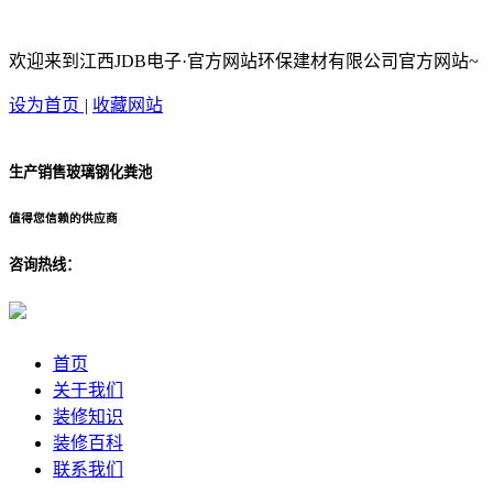
欢迎来到江西JDB电子·官方网站环保建材有限公司官方网站~
设为首页
|
收藏网站
生产销售玻璃钢化粪池
值得您信赖的供应商
咨询热线：
首页
关于我们
装修知识
装修百科
联系我们