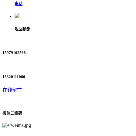
电话
返回顶部
15979102568
13320111066
在线留言
微信二维码