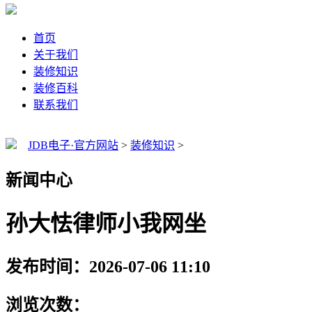
首页
关于我们
装修知识
装修百科
联系我们
JDB电子·官方网站
>
装修知识
>
新闻中心
孙大怯律师小我网坐
发布时间：2026-07-06 11:10
浏览次数：