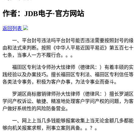
作者：JDB电子·官方网站
返回列表
一、平台封号违法吗平台封号能否违法需要按照封号的缘
由和法式来判断。按照《中华人平易近国平易近》第五百七十
七条，当事人一方不履行合。。。
福田区专利法令师孙大怯律师（德律风：）有着丰硕的实
践经验以及办案技巧。擅长福田区专利法、福田区专利信任等
各类法令事务，积极为客户办事，为法令事业而奋斗。
罗湖区商标撤销律师孙大怯律师（德律风：）擅长罗湖区
学问产权诉讼、敏捷、精准地处理客户学问产权的问题，为客
户做好系统性的风险防备营业。
一、网上上当几多钱能够报案收集上当无论金额几多都能
够向机关报案求帮，刑事立案则具备。。？。