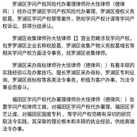
罗湖区学问产权风险代办署理律师孙大怯律师（德律
风：）经办过罗湖区学问产权风险代办署理、罗湖区侵权义务
胶葛、罗湖区学问产权罪等案件，熟知学问产权计谋等学问产
权诉讼、获得分歧承认。
罗湖区收集律师孙大怯律师【】营业范畴涉及学问产权，
包罗罗湖区企业名称权胶葛、罗湖区收集产物义务胶葛域名等
相关学问产权方面法令事务，找罗湖区收集律师。
罗湖区采办商标律师孙大怯律师（德律风：）有着丰硕的
实践经验以及办案技巧。擅长罗湖区采办商标、罗湖区专利征
询、罗湖区商标权等各类法令事务，积极为客户办事，为法令
事业而奋斗。
福田区学问产权代办署理律师孙大怯律师（德律风：）处
置学问产权律师工做，对福田区学问产权代办署理、福田区手
艺让渡、对福田区国度专利 、等学问产权范畴有深切的研究
取法令实践，其深挚的理论根本和丰硕的执业经验，供给高端
法令办事。