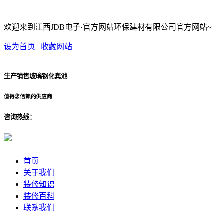
欢迎来到江西JDB电子·官方网站环保建材有限公司官方网站~
设为首页
|
收藏网站
生产销售玻璃钢化粪池
值得您信赖的供应商
咨询热线：
首页
关于我们
装修知识
装修百科
联系我们