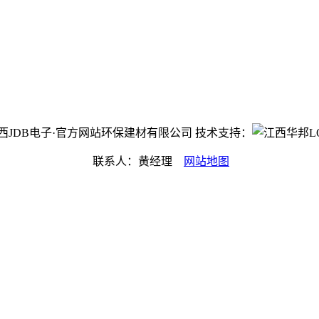
ht©江西JDB电子·官方网站环保建材有限公司 技术支持：
联系人：黄经理
网站地图