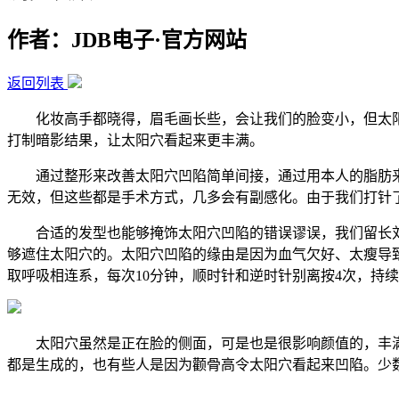
作者：JDB电子·官方网站
返回列表
化妆高手都晓得，眉毛画长些，会让我们的脸变小，但太阳
打制暗影结果，让太阳穴看起来更丰满。
通过整形来改善太阳穴凹陷简单间接，通过用本人的脂肪来
无效，但这些都是手术方式，几多会有副感化。由于我们打针
合适的发型也能够掩饰太阳穴凹陷的错误谬误，我们留长刘
够遮住太阳穴的。太阳穴凹陷的缘由是因为血气欠好、太瘦导
取呼吸相连系，每次10分钟，顺时针和逆时针别离按4次，持
太阳穴虽然是正在脸的侧面，可是也是很影响颜值的，丰满
都是生成的，也有些人是因为颧骨高令太阳穴看起来凹陷。少