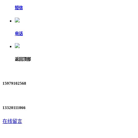
短信
电话
返回顶部
15979102568
13320111066
在线留言