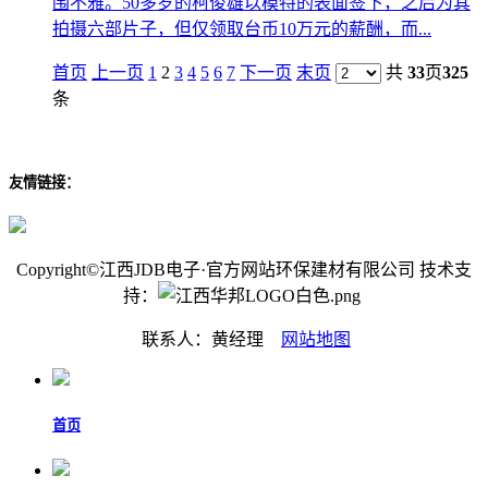
围不雅。50多岁的柯俊雄以模特的表面签下，之后为其
拍摄六部片子，但仅领取台币10万元的薪酬，而...
首页
上一页
1
2
3
4
5
6
7
下一页
末页
共
33
页
325
条
友情链接：
Copyright©江西JDB电子·官方网站环保建材有限公司 技术支
持：
联系人：黄经理
网站地图
首页